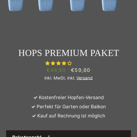
HOPS PREMIUM PAKET
SUCHEN
Sonderpreis
€44,90
Normaler
€59,80
Preis
inkl. MwSt. inkl.
Versand
✓
Kostenfreier Hopfen-Versand
✓
Perfekt für Garten oder Balkon
✓
Kauf auf Rechnung ist möglich