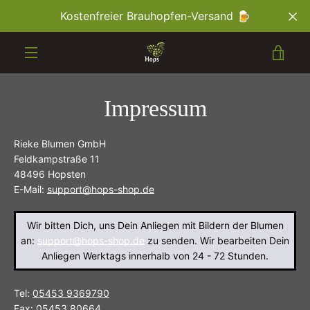
Direkt
Kostenfreier Brauhopfen-Versand 🍺
zum
Inhalt
WA
MENÜ
EIN
Impressum
Rieke Blumen GmbH
Feldkampstraße 11
48496 Hopsten
E-Mail:
support@hops-shop.de
Wir bitten Dich, uns Dein Anliegen mit Bildern der Blumen
an:
support@hops-shop.de
zu senden. Wir bearbeiten Dein
Anliegen Werktags innerhalb von 24 - 72 Stunden.
Tel:
05453 9369790
Fax: 05453 80664